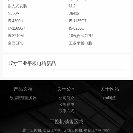
嵌入式安装
M.2
N590A
J6412
I5-4300U
I5-1135G7
I7-1165G7
I5-8265U
I5-3210M
10代台式CPU
桌面CPU
工业平板电脑
17寸工业平板电脑新品
产品文档
关于公司
关于网站
数据取证服务器
公司简介
xml地图
公司资质
联系方式
工控机销售区域
北京工控机
南京工控机
无锡工控机
更多工控机据点