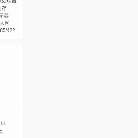
z四核处理器
内存
显示器
兆以太网
85/422
控机
关