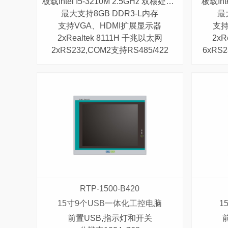
板载Intel I5-3210M 2.5GHz 双核处理器
板载Int
最大支持8GB DDR3-L内存
最
支持VGA、HDMI扩展显示器
支持
2xRealtek 8111H 千兆以太网
2xR
2xRS232,COM2支持RS485/422
6xRS2
RTP-1500-B420
15寸9个USB一体化工控电脑
1
前置USB,指示灯和开关