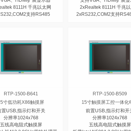
VGA、HDMI扩展显示器
支持VGA、HDMI扩展
ealtek 8111H 千兆以太网
2xRealtek 8111H 千
RS232,COM2支持RS485
2xRS232,COM2支持RS48
RTP-1500-B641
RTP-1500-B509
15寸低功耗X86触摸屏
15寸触摸屏工控一体化
前置USB,指示灯和开关
前置USB,指示灯和开
分辨率1024x768
分辨率1024x768
五线高电阻式触摸屏
五线高电阻式触摸屏