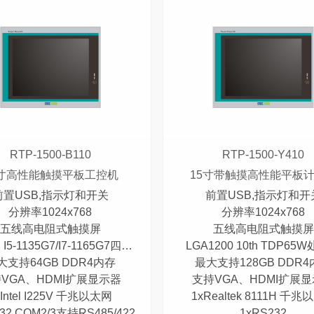
RTP-1500-B110
RTP-1500-Y410
5寸高性能触摸平板工控机
15寸带触摸高性能平板
前置USB,指示灯和开关
前置USB,指示灯和开
分辨率1024x768
分辨率1024x768
五线高电阻式触摸屏
五线高电阻式触摸屏
I5-1135G7/I7-1165G7四核处理器
LGA1200 10th TDP65
大支持64GB DDR4内存
最大支持128GB DDR
VGA、HDMI扩展显示器
支持VGA、HDMI扩展
xIntel I225V 千兆以太网
1xRealtek 8111H 千
32,COM2/3支持RS485/422
1xRS232