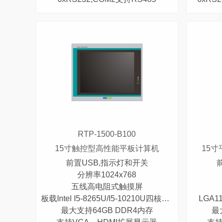
RTP-1500-B100
15寸触控型高性能平板计算机
15
前置USB,指示灯和开关
分辨率1024x768
五线高电阻式触摸屏
板载Intel I5-8265U/I5-10210U四核处理器
LGA11
最大支持64GB DDR4内存
最