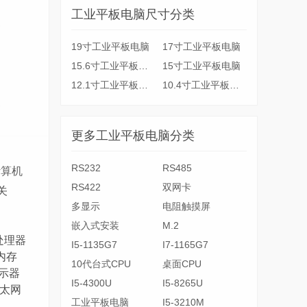
工业平板电脑尺寸分类
19寸工业平板电脑
17寸工业平板电脑
15.6寸工业平板电脑
15寸工业平板电脑
12.1寸工业平板电脑
10.4寸工业平板电脑
更多工业平板电脑分类
RS232
RS485
计算机
RS422
双网卡
关
多显示
电阻触摸屏
嵌入式安装
M.2
W处理器
I5-1135G7
I7-1165G7
4内存
10代台式CPU
桌面CPU
显示器
I5-4300U
I5-8265U
兆以太网
工业平板电脑
I5-3210M