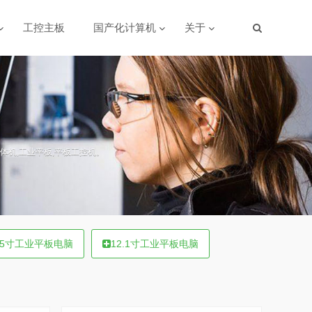
工控主板
国产化计算机
关于
体机,工业平板,平板工控机。
15寸工业平板电脑
12.1寸工业平板电脑