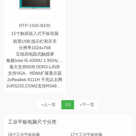
RTP-1500-B430
15寸触摸嵌入式平板电脑
前置USB,指示灯和开关
分辨率1024x768
五线高电阻式触摸屏
板载Intel I5-4300U 1.9GHz 双核处理器
最大支持8GB DDR3-L内存
支持VGA、HDMI扩展显示器
2xRealtek 8111H 千兆以太网
2xRS232,COM2支持RS485/422
‹‹
上一页
1/1
››
下一页
工业平板电脑尺寸分类
19寸工业平板电脑
17寸工业平板电脑