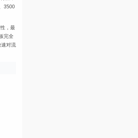
3500
固性，最
板完全
快速对流