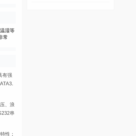
、温湿等
非常
，具有强
TA3.
过压、浪
232串
等特性；