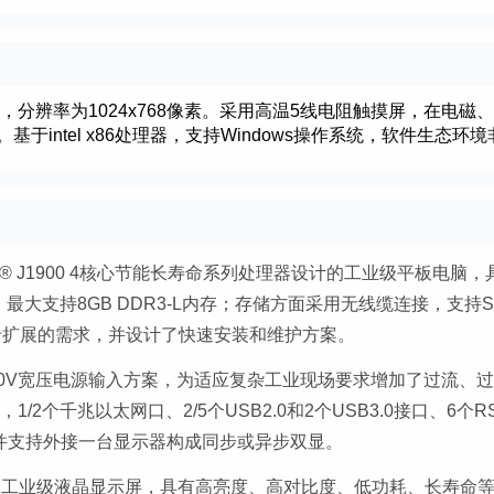
，分辨率为1024x768像素。采用高温5线电阻触摸屏，在电磁
intel x86处理器，支持Windows操作系统，软件生态环境
ntel® J1900 4核心节能长寿命系列处理器设计的工业级平板电脑
大支持8GB DDR3-L内存；存储方面采用无线缆连接，支持SA
满足板卡扩展的需求，并设计了快速安装和维护方案。
30V宽压电源输入方案，为适应复杂工业现场要求增加了过流、
2个千兆以太网口、2/5个USB2.0和2个USB3.0接口、6个RS
，并支持外接一台显示器构成同步或异步双显。
的工业级液晶显示屏，具有高亮度、高对比度、低功耗、长寿命