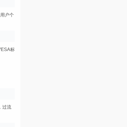
持用户个
ESA标
，过流