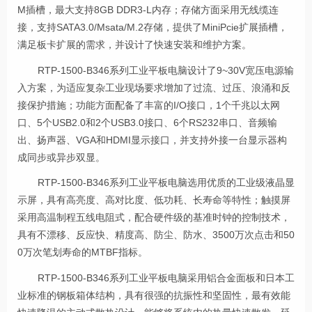
M插槽，最大支持8GB DDR3-L内存；存储方面采用无线缆连
接，支持SATA3.0/Msata/M.2存储，提供了MiniPcie扩展插槽，
满足板卡扩展的需求，并设计了快速安装和维护方案。
RTP-1500-B346系列
工业平板电脑
设计了9~30V宽压电源输
入方案，为适应复杂工业现场要求增加了过流、过压、浪涌和反
接保护措施；功能方面配备了丰富的I/O接口，1个千兆以太网
口、5个USB2.0和2个USB3.0接口、6个RS232串口、音频输
出、扬声器、VGA和HDMI显示接口，并支持外接一台显示器构
成同步或异步双显。
RTP-1500-B346系列
工业平板电脑
选用优质的工业级液晶显
示屏，具有高亮度、高对比度、低功耗、长寿命等特性；触摸屏
采用高温制程五线电阻式，配合硬件级的基准时钟的控制技术，
具有不漂移、反应快、精度高、防尘、防水、3500万次点击和50
0万次笔划寿命的MTBF指标。
RTP-1500-B346系列
工业平板电脑
采用铝合金面板和日本工
业标准的钢板箱体结构，具有很强的抗振性和坚固性，最有效能