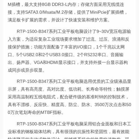
M插槽，最大支持8GB DDR3-L内存；存储方面采用无线缆连
接，支持SATA3.0/Msata/M.2存储，提供了MiniPcie扩展插槽，
满足板卡扩展的需求，并设计了快速安装和维护方案。
RTP-1500-B347系列
工业平板电脑
设计了9~30V宽压电源输
入方案，为适应复杂工业现场要求增加了过流、过压、浪涌和反
接保护措施；功能方面配备了丰富的I/O接口，1个千兆以太网
口、5个USB2.0和2个USB3.0接口、2个RS232串口、音频输
出、扬声器、VGA和HDMI显示接口，并支持外接一台显示器构
成同步或异步双显。
RTP-1500-B347系列
工业平板电脑
选用优质的工业级液晶显
示屏，具有高亮度、高对比度、低功耗、长寿命等特性；触摸屏
采用高温制程五线电阻式，配合硬件级的基准时钟的控制技术，
具有不漂移、反应快、精度高、防尘、防水、3500万次点击和50
0万次笔划寿命的MTBF指标。
RTP-1500-B347系列
工业平板电脑
采用铝合金面板和日本工
业标准的钢板箱体结构，具有很强的抗振性和坚固性，最有效能