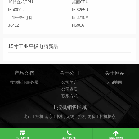
10代台式CPU
桌面CPU
I5-4300U
I5-8265U
工业平板电脑
I5-3210M
J6412
N590A
15寸工业平板电脑新品
产品文档
关于公司
关于网站
数据取证服务器
公司简介
xml地图
公司资质
联系方式
工控机销售区域
北京工控机
南京工控机
无锡工控机
更多工控机据点
www.kentron.com.cn.上海竞翀智能科技有限公司Copyright Some Rights Reserved.
沪IC
P备14015061号-2
微信联系
电话联系
回到顶部