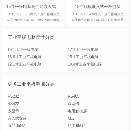
15寸平板电脑高性能嵌入式安装
15寸触摸嵌入式平板电脑
15寸平板电脑高性能嵌入式安装
15寸触摸嵌入式平板电脑
RTP-1500-B310系列工业平板电脑是
RTP-1500-B430系列工业平板电脑是
基于Intel® LGA1151 6th/7th/8th/9th桌
基于Intel® I5-4300U 双核心长寿命系
面高性能处理器设计的工业级平板电
列处理器设计的工业级平板电脑，具有
脑，具有丰富的IO接口，支持主流win
丰富的IO接口，支持主流windows操作
工业平板电脑尺寸分类
dows操作系统。
系统。
19寸工业平板电脑
17寸工业平板电脑
15.6寸工业平板电脑
15寸工业平板电脑
12.1寸工业平板电脑
10.4寸工业平板电脑
更多工业平板电脑分类
RS232
RS485
RS422
双网卡
多显示
电阻触摸屏
嵌入式安装
M.2
I5-1135G7
I7-1165G7