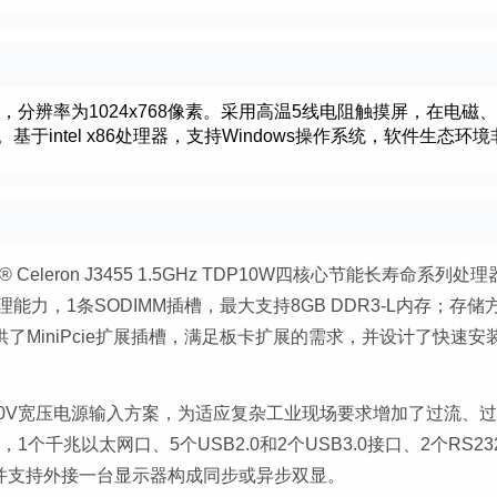
，分辨率为1024x768像素。采用高温5线电阻触摸屏，在电磁
intel x86处理器，支持Windows操作系统，软件生态环境
® Celeron J3455 1.5GHz TDP10W四核心节能长寿命系列处
力，1条SODIMM插槽，最大支持8GB DDR3-L内存；存储
储，提供了MiniPcie扩展插槽，满足板卡扩展的需求，并设计了快速安
30V宽压电源输入方案，为适应复杂工业现场要求增加了过流、
个千兆以太网口、5个USB2.0和2个USB3.0接口、2个RS23
，并支持外接一台显示器构成同步或异步双显。