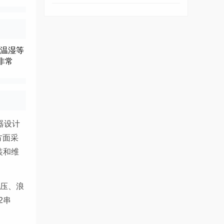
、温湿等
非常
理器设计
方面采
装和维
过压、浪
2串