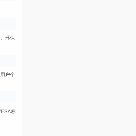
造、环保
持用户个
ESA标