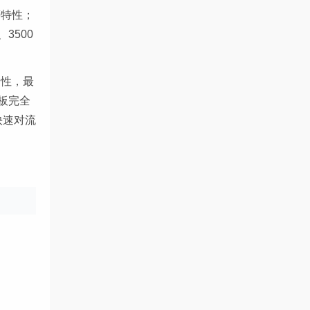
等特性；
3500
固性，最
板完全
快速对流