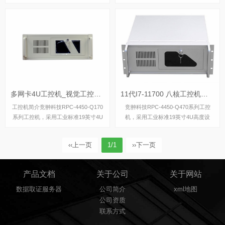
2/13代 Core处理器的2U机架式网络应
代 Core处理器的2U机架式网络应用平
用平台，板载6路2.5G Intel以太网电口
台，板载6路2.5G Intel以太网电口和4
和4路10G 光口...
路10G 光口网络...
多网卡4U工控机_视觉工控机_路由工控机
11代I7-11700 八核工控机配rtx4090独立显卡
工控机简介竞翀科技RPC-4450-Q170
竞翀科技RPC-4450-Q470系列工控
系列工控机，采用工业标准19英寸4U
机，采用工业标准19英寸4U高度设
高度设计，结构深度为450mm,适配市
计，结构深度为450mm,适配市场上绝
场上绝大多数工业级机柜。本工控机采
大多数工业级机柜。本工控机采用了主
‹‹
上一页
1/1
››
下一页
用了工业自动化领域主流intel Q170/H
流intel Q470高性能芯片，可兼容10代
1...
11代...
产品文档
关于公司
关于网站
数据取证服务器
公司简介
xml地图
公司资质
联系方式