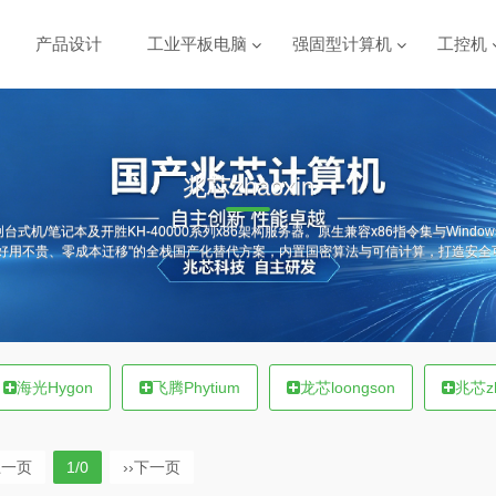
产品设计
工业平板电脑
强固型计算机
工控机
兆芯zhaoxin
创台式机/笔记本及开胜KH-40000系列x86架构服务器。原生兼容x86指令集与Wind
"好用不贵、零成本迁移"的全栈国产化替代方案，内置国密算法与可信计算，打造安全
海光Hygon
飞腾Phytium
龙芯loongson
兆芯zh
上一页
1/0
››
下一页