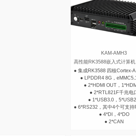
KAM-AMH3
● LPDDR4 8G，eMMC5.
● 2*HDMI OUT，1*HDM
● 2*RTL821F千兆电
● 1*USB3.0，5*USB2
● 6*RS232，其中4个可支持RS485，1*
● 4*DI，4*DO
● 2*CAN