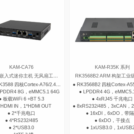
KAM-CA76
KAM-R35K 系列
RK3588嵌入式迷你主机 无风扇工业电脑 AI边缘计算终端 多串口物联网网关
RK3568B2 ARM 构架工
● 集成RK3588 四核Cortex-A76/2.4GHz和Cortex-A55/1.7GHz八核处理器
PDDR4 8G，eMMC5.1 64G
● LPDDR4 4G，eMMC5.
● 板载WiFi 6 +BT 5.3
● 4xRJ45 千兆电口
*HDMI IN，1*HDMI OUT
● 8xRS232/485，3xCAN，2xD
● 2*千兆电口
● 16xDI，6xDO，带
● 4*RS232/485
● 6xDO，干接点
● 2*USB3.0
● 1xUSB3.0，1xUSB2