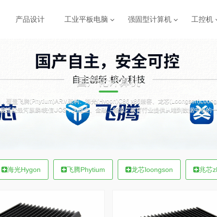
产品设计
工业平板电脑
强固型计算机
工控机
国产化计算机
tium)ARM架构、海光(Hygon)C86 x86兼容、龙芯(Loongson)LoongArc
度适配银河麒麟/统信UOS，为政企、金融、能源、教育行业提供从端到数据中心的
海光Hygon
飞腾Phytium
龙芯loongson
兆芯zh