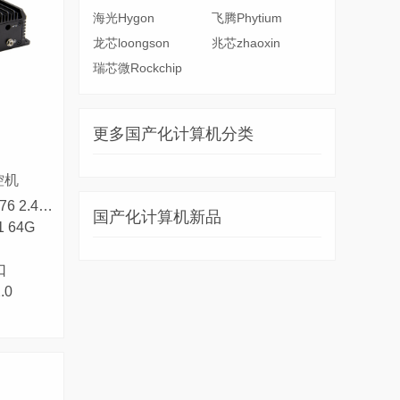
海光Hygon
飞腾Phytium
龙芯loongson
兆芯zhaoxin
瑞芯微Rockchip
更多国产化计算机分类
控机
● 集成RK3588 四核Cortex-A76 2.4GHz和四核Cortex-A55 1.7GHz ,共八核处理器
国产化计算机新品
1 64G
口
.0