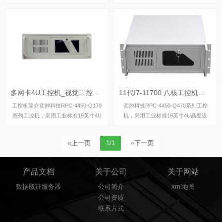
2/13代 Core处理器的2U机架式网络应
代 Core处理器的2U机架式网络应用平
用平台，板载6路2.5G Intel以太网电口
台，板载6路2.5G Intel以太网电口和4
和4路10G 光口...
路10G 光口网络...
多网卡4U工控机_视觉工控机_路由工控机
11代I7-11700 八核工控机配rtx4090独立显卡
工控机简介竞翀科技RPC-4450-Q170
竞翀科技RPC-4450-Q470系列工控
系列工控机，采用工业标准19英寸4U
机，采用工业标准19英寸4U高度设
高度设计，结构深度为450mm,适配市
计，结构深度为450mm,适配市场上绝
场上绝大多数工业级机柜。本工控机采
大多数工业级机柜。本工控机采用了主
‹‹
上一页
1/1
››
下一页
用了工业自动化领域主流intel Q170/H
流intel Q470高性能芯片，可兼容10代
1...
11代...
产品文档
关于公司
关于网站
数据取证服务器
公司简介
xml地图
公司资质
联系方式