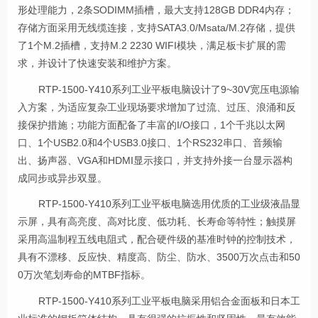
形处理能力，2条SODIMM插槽，最大支持128GB DDR4内存；
存储方面采用无线缆连接，支持SATA3.0/Msata/M.2存储，提供
了
1个M.2插槽，支持M.2 2230 WIFI模块
，满足板卡扩展的需
求，并设计了快速安装和维护方案。
RTP-1500-
Y410
系列
工业平板电脑
设计了9~30V宽压电源输
入方案，为适应复杂工业现场要求增加了过流、过压、浪涌和反
接保护措施；功能方面配备了丰富的I/O接口，1个千兆以太网
口、1个USB2.0和4个USB3.0接口、1个RS232串口、音频输
出、扬声器、VGA和HDMI显示接口，并支持外接一台显示器构
成同步或异步双显。
RTP-1500-
Y410
系列
工业平板电脑
选用优质的工业级液晶显
示屏，具有高亮度、高对比度、低功耗、长寿命等特性；触摸屏
采用高温制程五线电阻式，配合硬件级的基准时钟的控制技术，
具有不漂移、反应快、精度高、防尘、防水、3500万次点击和50
0万次笔划寿命的MTBF指标。
RTP-1500-
Y410
系列
工业平板电脑
采用铝合金面板和日本工