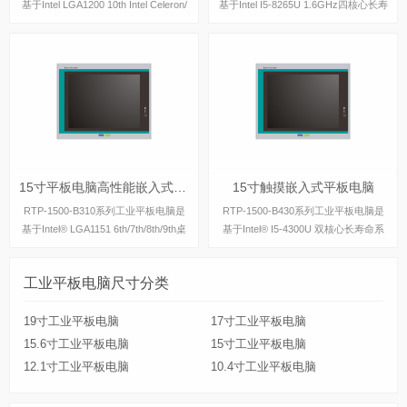
基于Intel LGA1200 10th Intel Celeron/
基于Intel I5-8265U 1.6GHz四核心长寿
Pentium/Core i3/i5/i7/i9(仅支持6核心，
命系列处理器设计的工业级平板电脑，
TDP65W)系列处理
具有丰富的IO接口，支持主流windows
操作系统。
15寸平板电脑高性能嵌入式安装
15寸触摸嵌入式平板电脑
15寸平板电脑高性能嵌入式安装
15寸触摸嵌入式平板电脑
RTP-1500-B310系列工业平板电脑是
RTP-1500-B430系列工业平板电脑是
基于Intel® LGA1151 6th/7th/8th/9th桌
基于Intel® I5-4300U 双核心长寿命系
面高性能处理器设计的工业级平板电
列处理器设计的工业级平板电脑，具有
脑，具有丰富的IO接口，支持主流win
丰富的IO接口，支持主流windows操作
工业平板电脑尺寸分类
dows操作系统。
系统。
19寸工业平板电脑
17寸工业平板电脑
15.6寸工业平板电脑
15寸工业平板电脑
12.1寸工业平板电脑
10.4寸工业平板电脑