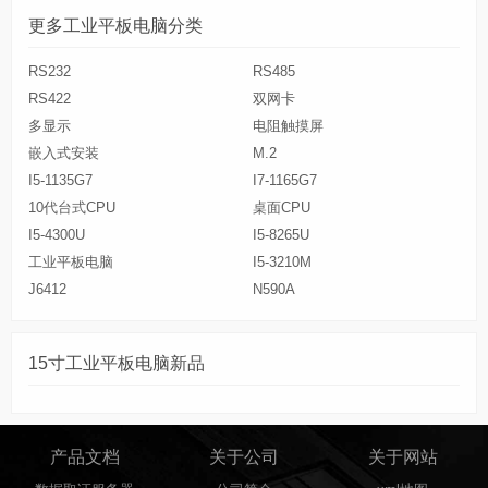
更多工业平板电脑分类
RS232
RS485
RS422
双网卡
多显示
电阻触摸屏
嵌入式安装
M.2
I5-1135G7
I7-1165G7
10代台式CPU
桌面CPU
I5-4300U
I5-8265U
工业平板电脑
I5-3210M
J6412
N590A
15寸工业平板电脑新品
产品文档
关于公司
关于网站