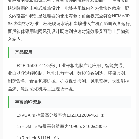
业标准的钢板箱体结构，具有很强的抗振性和坚固性，最有效能
快速降温的主动式散热设计，能够将系统内的热量快速散发，延
长内部器件特别是处理器的使用寿命；前面板完全符合NEMA/IP
65防尘防水标准，杜绝现场水滴和尘埃进入主机而影响设备运行,
而后箱体采用钢网风孔设计既达到快速对流效果又可防止异物落
入箱内。
产品应用
RTP-1500-
Y410
系列工业平板电脑广泛应用于智能交通、工
业自动化过程控制、智能电力控制、数控设备制造、环保监测、
制药设备、食品包装机械、机器视觉检测、风电监控、太阳能拉
晶炉、轮胎硫化机等工业现场环境。
丰富的IO资源
1xVGA 支持最高分辨率为1920X1200@60Hz
1xHDMI 支持最高分辨率为4096 x 2160@30Hz
1xRealtek 8111H LAN