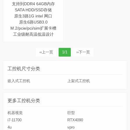
支持到DDR4 64GB内存
SATA HDD/SSD存储
原生3路1G intel 网口
原生6路USB3.0
M.2/pcie/pci/sim扩展卡槽
工业级耐高温低温设计
‹‹
上一页
1/1
››
下一页
工控机尺寸分类
嵌入式工控机
上架式工控机
更多工控机分类
机器视觉
巨型
i7-11700
RTX4090
4u
vpro