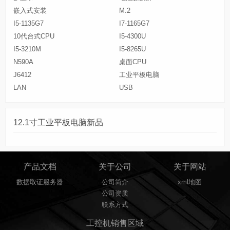
嵌入式安装
M.2
I5-1135G7
I7-1165G7
10代台式CPU
I5-4300U
I5-3210M
I5-8265U
N590A
桌面CPU
J6412
工业平板电脑
LAN
USB
12.1寸工业平板电脑新品
产品文档
关于公司
关于网站
数据取证服务器
公司简介
xml地图
公司资质
联系方式
工控机销售区域