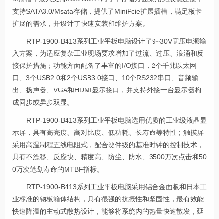
支持SATA3.0/Msata存储，提供了MiniPcie扩展插槽，满足板卡
扩展的需求，并设计了快速安装和维护方案。
RTP-1900-B413系列
工业平板电脑
设计了9~30V宽压电源输
入方案，为适应复杂工业现场要求增加了过流、过压、浪涌和反
接保护措施；功能方面配备了丰富的I/O接口，2个千兆以太网
口、3个USB2.0和2个USB3.0接口、10个RS232串口、音频输
出、扬声器、VGA和HDMI显示接口，并支持外接一台显示器构
成同步或异步双显。
RTP-1900-B413系列
工业平板电脑
选用优质的工业级液晶显
示屏，具有高亮度、高对比度、低功耗、长寿命等特性；触摸屏
采用高温制程五线电阻式，配合硬件级的基准时钟的控制技术，
具有不漂移、反应快、精度高、防尘、防水、3500万次点击和50
0万次笔划寿命的MTBF指标。
RTP-1900-B413系列
工业平板电脑
采用铝合金面板和日本工
业标准的钢板箱体结构，具有很强的抗振性和坚固性，最有效能
快速降温的主动式散热设计，能够将系统内的热量快速散发，延