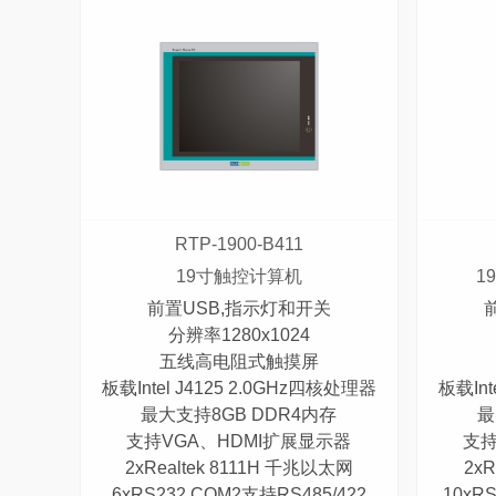
RTP-1900-B411
19寸触控计算机
1
前置USB,指示灯和开关
分辨率1280x1024
五线高电阻式触摸屏
板载Intel J4125 2.0GHz四核处理器
板载Int
最大支持8GB DDR4内存
最
支持VGA、HDMI扩展显示器
支持
2xRealtek 8111H 千兆以太网
2xR
6xRS232,COM2支持RS485/422
10xR