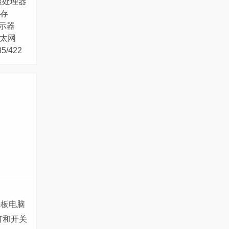
z四核处理器
内存
显示器
兆以太网
5/422
平板电脑
灯和开关