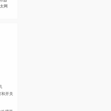
显示器
兆以太网
机
灯和开关