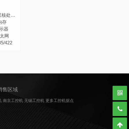
双核处理器
内存
显示器
兆以太网
5/422
销售区域
机
南京工控机
无锡工控机
更多工控机据点