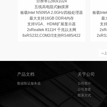
分辨率1280x1024
五线高电阻式触摸屏
板载Intel N5095A 2.0GHz四核处理器
板载Intel
最大支持16GB DDR4内存
最
支持VGA、HDMI扩展显示器
支持
2xRealtek 8111H 千兆以太网
2xR
6xRS232,COM2/3支持RS485/422
2xRS
‹‹
产品文档
关于公司
数据取证服务器
公司简介
公司资质
联系方式