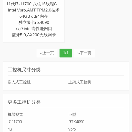
11代I7-11700 八核16线程CPU
Intel Vpro,AMT,TPM2.0技术
64GB ddr4内存
独立显卡rtx4090
双路intel高性能网口
蓝牙5.0,AX200无线网卡
‹‹
上一页
1/1
››
下一页
工控机尺寸分类
嵌入式工控机
上架式工控机
更多工控机分类
机器视觉
巨型
i7-11700
RTX4090
4u
vpro