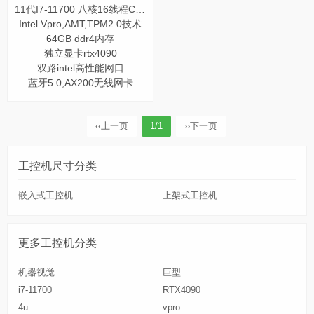
11代I7-11700 八核16线程CPU
Intel Vpro,AMT,TPM2.0技术
64GB ddr4内存
独立显卡rtx4090
双路intel高性能网口
蓝牙5.0,AX200无线网卡
‹‹
上一页
1/1
››
下一页
工控机尺寸分类
嵌入式工控机
上架式工控机
更多工控机分类
机器视觉
巨型
i7-11700
RTX4090
4u
vpro