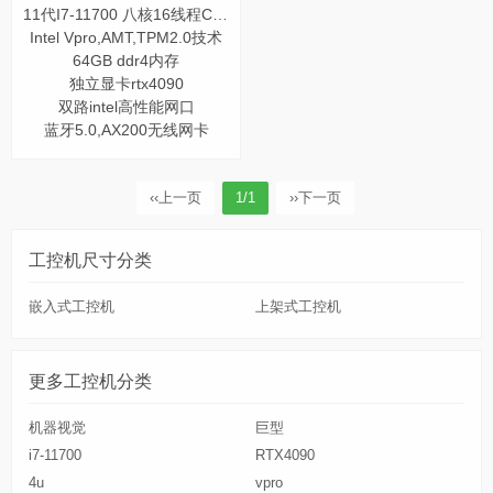
11代I7-11700 八核16线程CPU
Intel Vpro,AMT,TPM2.0技术
64GB ddr4内存
独立显卡rtx4090
双路intel高性能网口
蓝牙5.0,AX200无线网卡
‹‹
上一页
1/1
››
下一页
工控机尺寸分类
嵌入式工控机
上架式工控机
更多工控机分类
机器视觉
巨型
i7-11700
RTX4090
4u
vpro